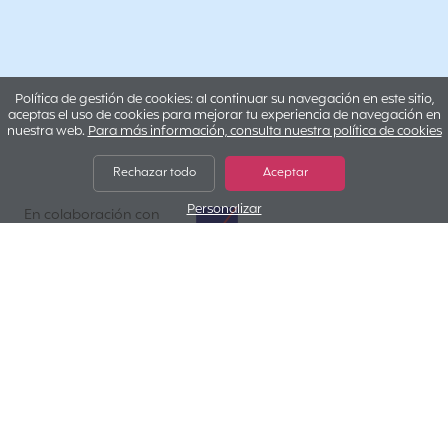
Política de gestión de cookies: al continuar su navegación en este sitio,
aceptas el uso de cookies para mejorar tu experiencia de navegación en
nuestra web.
Para más información, consulta nuestra política de cookies
Rechazar todo
Aceptar
Personalizar
AXA Assistance
En colaboración con
¿Por qué elegir
Cap Voluntariado ?