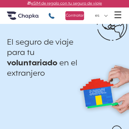
Chapka Seguros de viaje
Ir directamente al contenido
🎁
eSIM de regalo con tu seguro de viaje
M
☰
+34 900 805 947
Contratar
es
El seguro de viaje
para tu
voluntariado
en el
extranjero