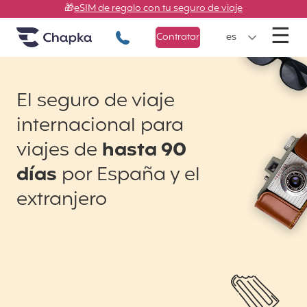
Chapka Seguros de viaje
Ir directamente al contenido
🎁
eSIM de regalo con tu seguro de viaje
M
☰
+34 900 805 947
Contratar
es
El seguro de viaje
internacional para
viajes de
hasta 90
días
por España y el
extranjero