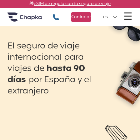
Chapka Seguros de viaje
Ir directamente al contenido
🎁
eSIM de regalo con tu seguro de viaje
M
☰
+34 900 805 947
Contratar
es
El seguro de viaje
internacional para
viajes de
hasta 90
días
por España y el
extranjero