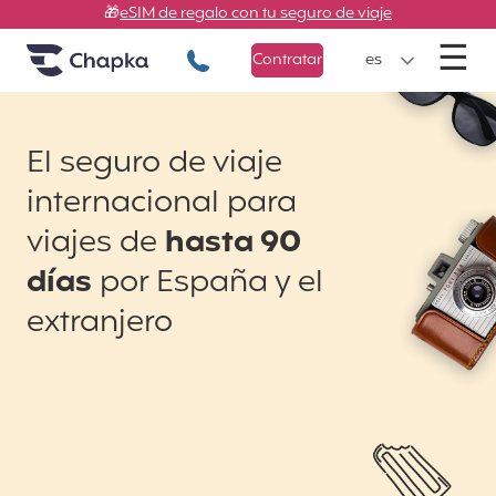
Chapka Seguros de viaje
Ir directamente al contenido
🎁
eSIM de regalo con tu seguro de viaje
M
☰
+34 900 805 947
Contratar
es
El seguro de viaje
internacional para
viajes de
hasta 90
días
por España y el
extranjero