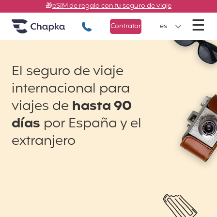
Chapka Seguros de viaje
Ir directamente al contenido
🎁
eSIM de regalo con tu seguro de viaje
M
☰
+34 900 805 947
Contratar
es
El seguro de viaje
internacional para
viajes de
hasta 90
días
por España y el
extranjero