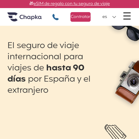
Chapka Seguros de viaje
Ir directamente al contenido
🎁
eSIM de regalo con tu seguro de viaje
M
☰
+34 900 805 947
Contratar
es
El seguro de viaje
internacional para
viajes de
hasta 90
días
por España y el
extranjero