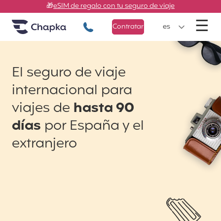
Chapka Seguros de viaje
Ir directamente al contenido
🎁
eSIM de regalo con tu seguro de viaje
M
☰
+34 900 805 947
Contratar
es
El seguro de viaje
internacional para
viajes de
hasta 90
días
por España y el
extranjero