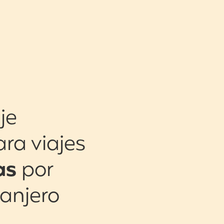
je
ara viajes
as
por
ranjero