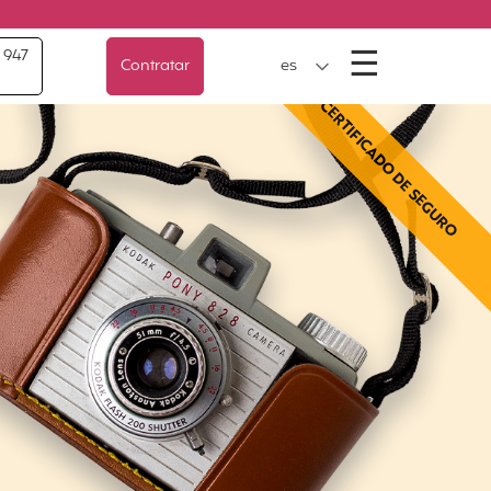
Menú
☰
 947
Contratar
es
CERTIFICADO DE SEGURO