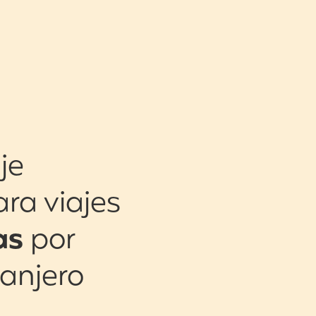
je
ara viajes
as
por
ranjero