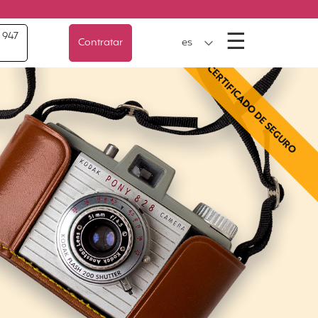
Menú
☰
 947
Contratar
es
CERTIFICADO DE SEGURO