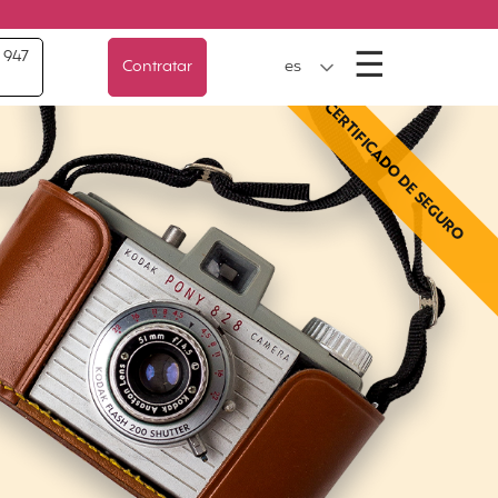
Menú
☰
 947
Contratar
es
CERTIFICADO DE SEGURO