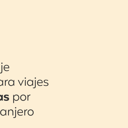
je
ara viajes
as
por
ranjero