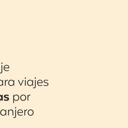
je
ara viajes
as
por
ranjero