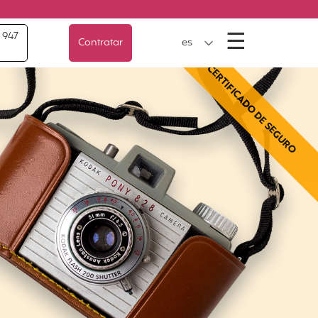
Menú
☰
 947
Contratar
es
CERTIFICADO DE SEGURO