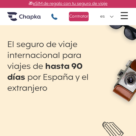
Chapka Seguros de viaje
Ir directamente al contenido
🎁
eSIM de regalo con tu seguro de viaje
M
☰
+34 900 805 947
Contratar
es
El seguro de viaje
internacional para
viajes de
hasta 90
días
por España y el
extranjero