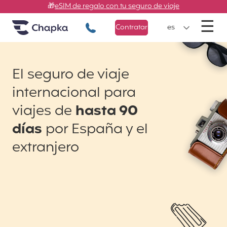
Chapka Seguros de viaje
Ir directamente al contenido
🎁
eSIM de regalo con tu seguro de viaje
M
☰
+34 900 805 947
Contratar
es
El seguro de viaje
internacional para
viajes de
hasta 90
días
por España y el
extranjero