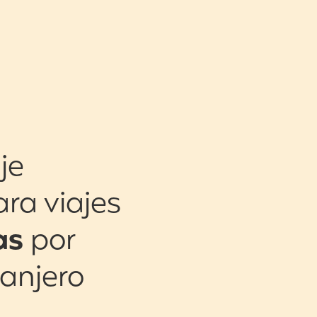
je
ara viajes
as
por
ranjero