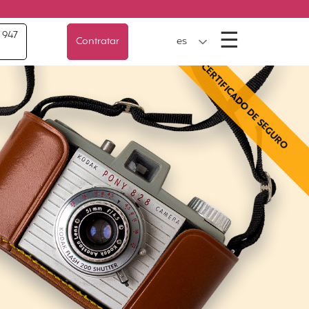
Menú
☰
 947
Contratar
es
CERTIFICADO DE SEGURO