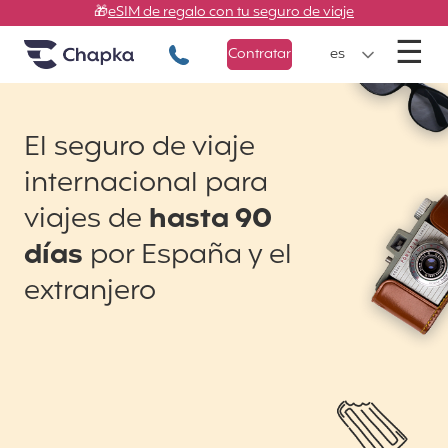
Chapka Seguros de viaje
Ir directamente al contenido
🎁
eSIM de regalo con tu seguro de viaje
M
☰
+34 900 805 947
Contratar
es
El seguro de viaje
internacional para
viajes de
hasta 90
días
por España y el
extranjero