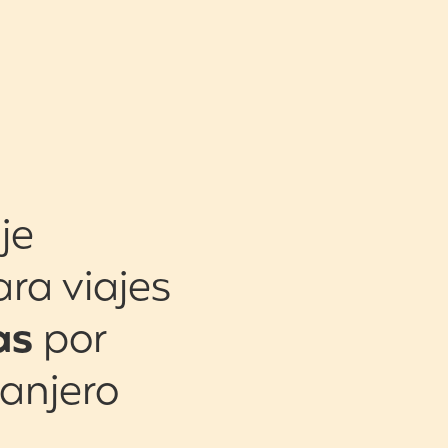
je
ara viajes
as
por
ranjero