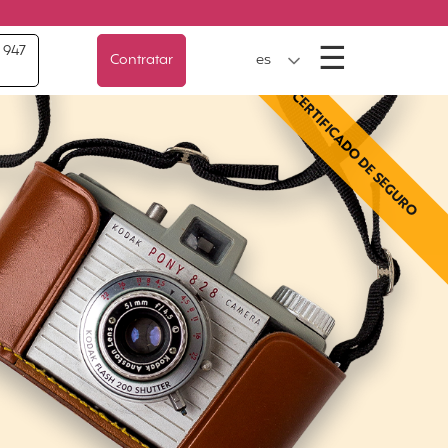
Menú
☰
 947
Contratar
es
CERTIFICADO DE SEGURO