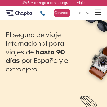
Chapka Seguros de viaje
Ir directamente al contenido
🎁
eSIM de regalo con tu seguro de viaje
M
☰
+34 900 805 947
Contratar
es
El seguro de viaje
internacional para
viajes de
hasta 90
días
por España y el
extranjero