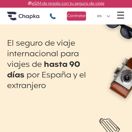
Chapka Seguros de viaje
Ir directamente al contenido
🎁
eSIM de regalo con tu seguro de viaje
M
☰
+34 900 805 947
Contratar
es
El seguro de viaje
internacional para
viajes de
hasta 90
días
por España y el
extranjero