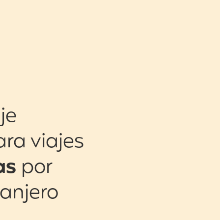
je
ara viajes
as
por
ranjero