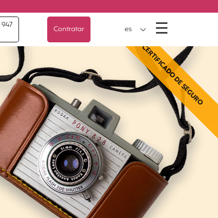
Menú
☰
 947
Contratar
es
CERTIFICADO DE SEGURO