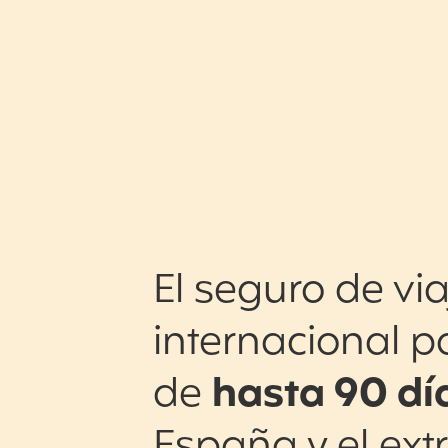
El seguro de via
internacional p
de
hasta 90 dí
España y el ext