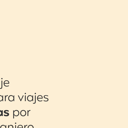
je
ara viajes
as
por
ranjero