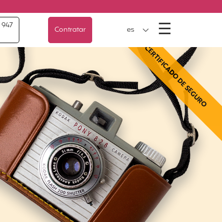
Menú
☰
 947
Contratar
es
CERTIFICADO DE SEGURO