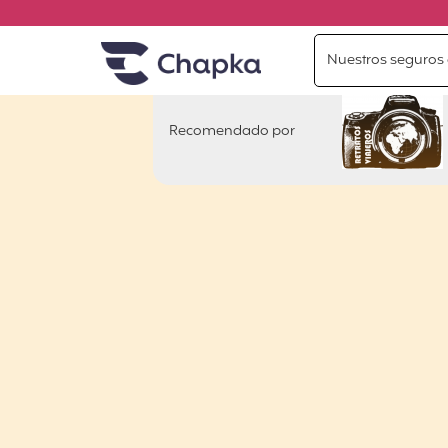
Chapka Seguros de viaje
Ir directamente al contenido
Nuestros seguros 
Recomendado por
Retratos viajeros