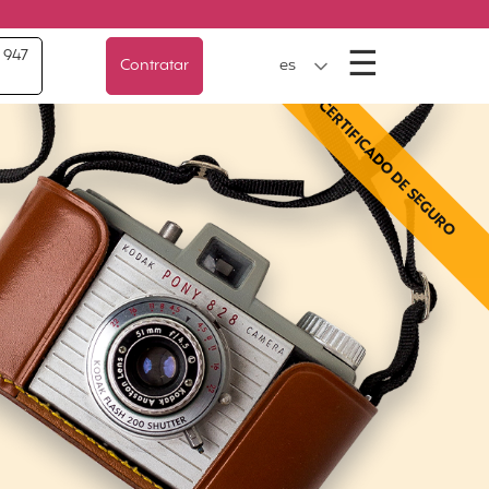
Menú
☰
 947
Contratar
es
CERTIFICADO DE SEGURO