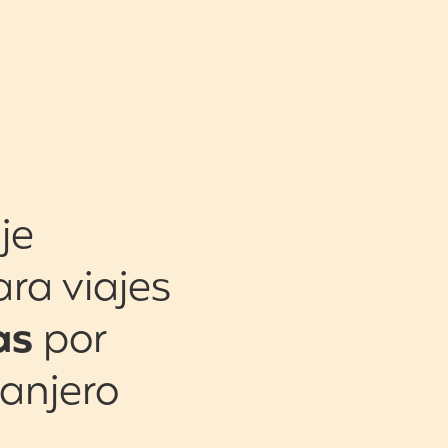
je
ara viajes
as
por
ranjero