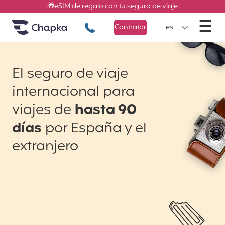
Chapka Seguros de viaje
Ir directamente al contenido
🎁
eSIM de regalo con tu seguro de viaje
M
☰
+34 900 805 947
Contratar
es
El seguro de viaje
internacional para
viajes de
hasta 90
días
por España y el
extranjero