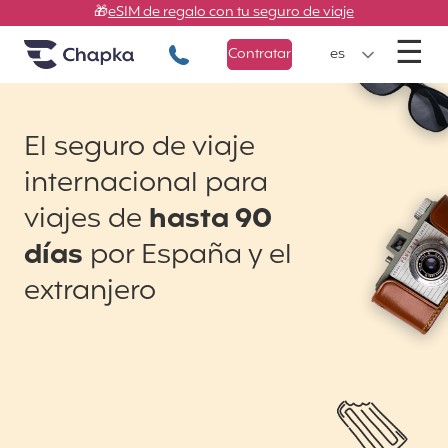
Chapka Seguros de viaje
Ir directamente al contenido
🎁
eSIM de regalo con tu seguro de viaje
M
☰
+34 900 805 947
Contratar
es
El seguro de viaje
internacional para
viajes de
hasta 90
días
por España y el
extranjero