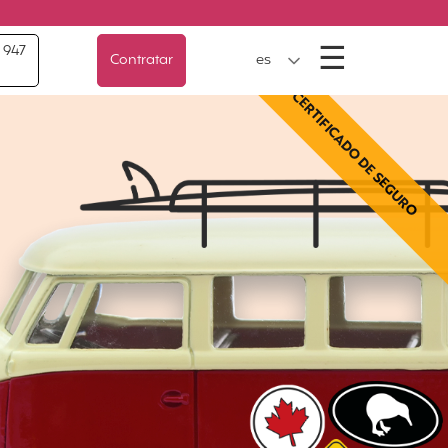
Menú
☰
 947
Contratar
es
CERTIFICADO DE SEGURO