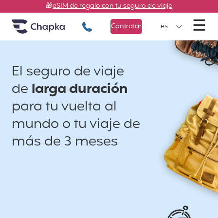
Chapka Seguros de viaje
Ir directamente al contenido
🎁
eSIM de regalo con tu seguro de viaje
M
☰
+34 900 805 947
Contratar
es
El seguro de viaje
de
larga duración
para tu vuelta al
mundo o tu viaje de
más de 3 meses