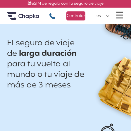
Chapka Seguros de viaje
Ir directamente al contenido
🎁
eSIM de regalo con tu seguro de viaje
M
☰
+34 900 805 947
Contratar
es
El seguro de viaje
de
larga duración
para tu vuelta al
mundo o tu viaje de
más de 3 meses