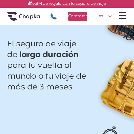
Chapka Seguros de viaje
Ir directamente al contenido
🎁
eSIM de regalo con tu seguro de viaje
M
☰
+34 900 805 947
Contratar
es
El seguro de viaje
de
larga duración
para tu vuelta al
mundo o tu viaje de
más de 3 meses