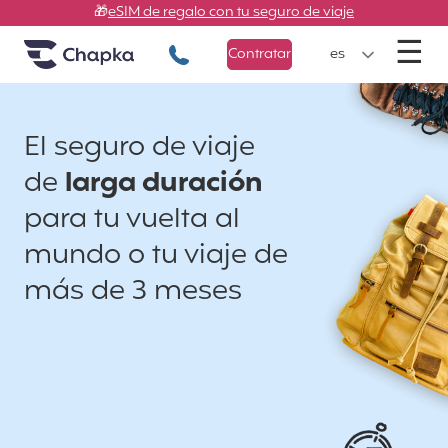
Chapka Seguros de viaje
Ir directamente al contenido
🎁
eSIM de regalo con tu seguro de viaje
M
☰
+34 900 805 947
Contratar
es
El seguro de viaje
de
larga duración
para tu vuelta al
mundo o tu viaje de
más de 3 meses