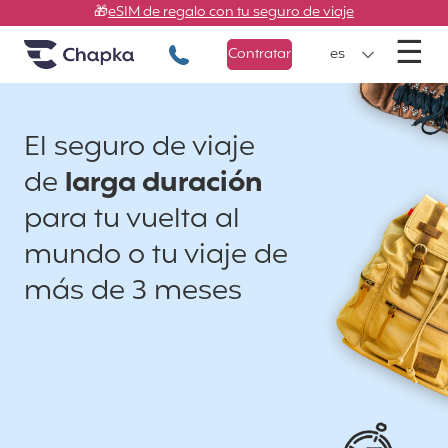
Chapka Seguros de viaje
Ir directamente al contenido
🎁
eSIM de regalo con tu seguro de viaje
M
☰
+34 900 805 947
Contratar
es
El seguro de viaje
de
larga duración
para tu vuelta al
mundo o tu viaje de
más de 3 meses