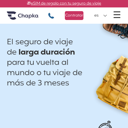
Chapka Seguros de viaje
Ir directamente al contenido
🎁
eSIM de regalo con tu seguro de viaje
M
☰
+34 900 805 947
Contratar
es
El seguro de viaje
de
larga duración
para tu vuelta al
mundo o tu viaje de
más de 3 meses