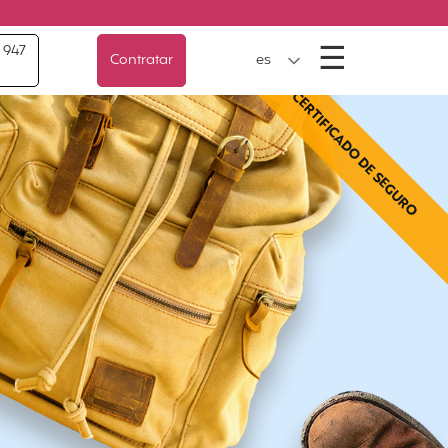
Menú
☰
 947
Contratar
es
CERTIFICADO DE SEGURO