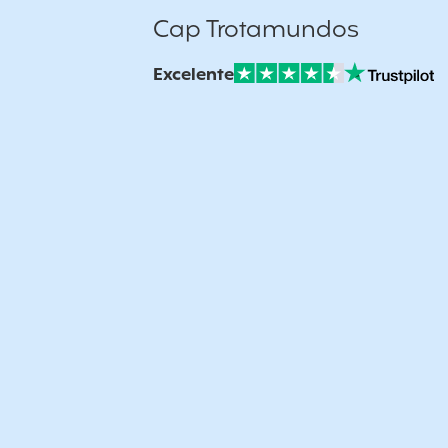
Cap Trotamundos
Excelente
Nuestras Opiniones Verificadas: