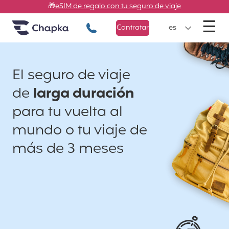
Chapka Seguros de viaje
Ir directamente al contenido
🎁
eSIM de regalo con tu seguro de viaje
M
☰
+34 900 805 947
Contratar
es
El seguro de viaje
de
larga duración
para tu vuelta al
mundo o tu viaje de
más de 3 meses