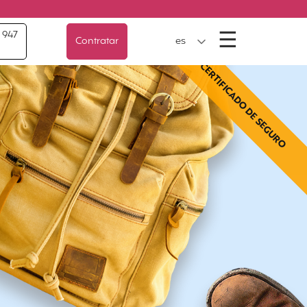
Menú
☰
 947
Contratar
es
CERTIFICADO DE SEGURO