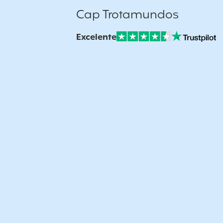
Cap Trotamundos
Excelente
Nuestras Opiniones Verificadas: