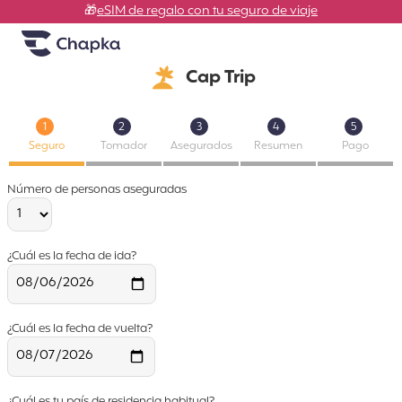
Chapka Seguros de viaje
Ir directamente al contenido
🎁
eSIM de regalo con tu seguro de viaje
Cap Trip
1
2
3
4
5
Seguro
Tomador
Asegurados
Resumen
Pago
Número de personas aseguradas
¿Cuál es la fecha de ida?
¿Cuál es la fecha de vuelta?