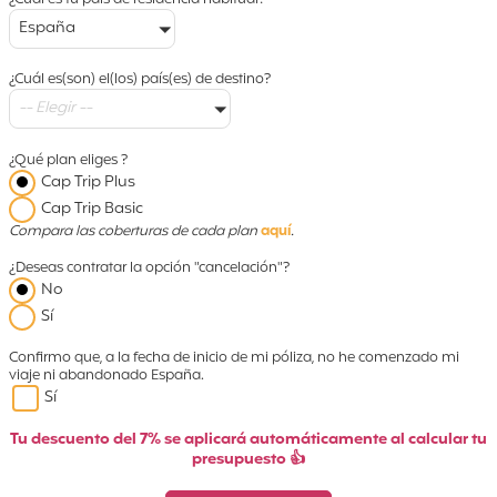
¿Cuál es tu país de residencia habitual?
España
¿Cuál es(son) el(los) país(es) de destino?
-- Elegir --
¿Qué plan eliges ?
Cap Trip Plus
Cap Trip Basic
Compara las coberturas de cada plan
aquí
.
¿Deseas contratar la opción "cancelación"?
No
Sí
Confirmo que, a la fecha de inicio de mi póliza, no he comenzado mi
viaje ni abandonado España.
Sí
Tu descuento del 7% se aplicará automáticamente al calcular tu
presupuesto 👍