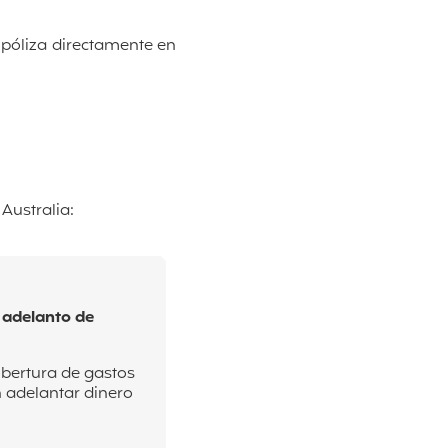
 póliza directamente en
 Australia:
n adelanto de
obertura de gastos
n adelantar dinero