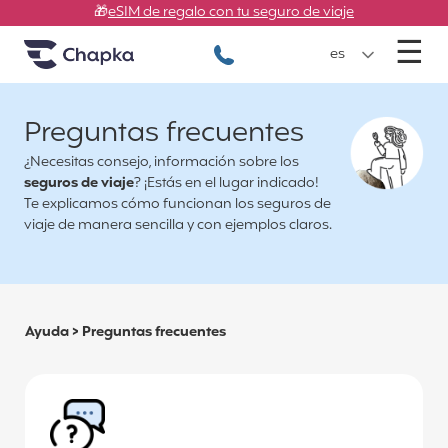
Chapka Seguros de viaje
Ir directamente al contenido
🎁
eSIM de regalo con tu seguro de viaje
M
☰
+34 900 805 947
es
Preguntas frecuentes
¿Necesitas consejo, información sobre los
seguros de viaje
? ¡Estás en el lugar indicado!
Te explicamos cómo funcionan los seguros de
viaje de manera sencilla y con ejemplos claros.
Ayuda
>
Preguntas frecuentes