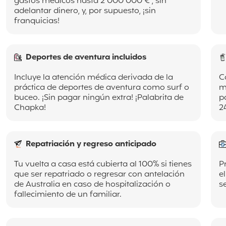
gastos médicos hasta 2 000 000 € , sin
adelantar dinero, y, por supuesto, ¡sin
franquicias!
Deportes de aventura incluidos
Incluye la atención médica derivada de la
C
práctica de deportes de aventura como surf o
m
buceo. ¡Sin pagar ningún extra! ¡Palabrita de
p
Chapka!
2
Repatriación y regreso anticipado
Tu vuelta a casa está cubierta al 100% si tienes
P
que ser repatriado o regresar con antelación
e
de Australia
en caso de hospitalización o
s
fallecimiento de un familiar.