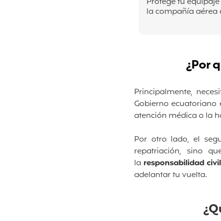
Protege tu equipaje
la compañía aérea c
¿Por q
Principalmente, neces
Gobierno ecuatoriano e
atención médica o la ho
Por otro lado, el se
repatriación, sino q
la
responsabilidad civi
adelantar tu vuelta.
¿Q