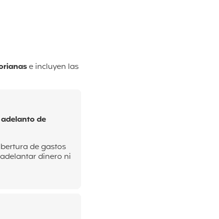
torianas
e incluyen las
n adelanto de
obertura de gastos
adelantar dinero ni