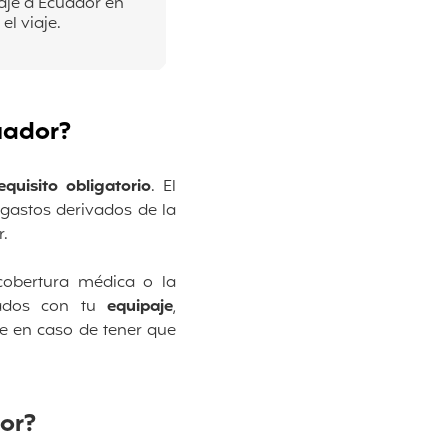
iaje a Ecuador en
el viaje.
cuador?
equisito obligatorio
. El
gastos derivados de la
r.
cobertura médica o la
onados con tu
equipaje
,
je en caso de tener que
or?