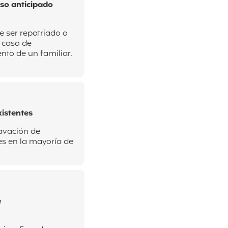
eso anticipado
e ser repatriado o
n
caso de
ento de un familiar.
istentes
avación de
s en la mayoría de
e