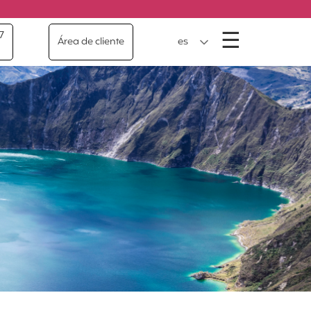
Menú
☰
7
Área de cliente
es