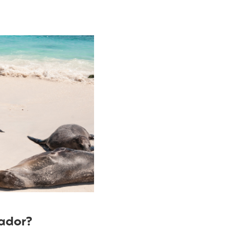
uador?