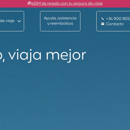
🎁
eSIM de regalo con tu seguro de viaje
Ayuda, asistencia
+34 900 805
de viaje
y reembolsos
Contacto
, viaja mejor