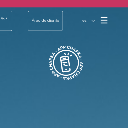
Men
☰
 947
Área de cliente
es