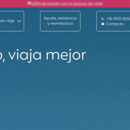
🎁
eSIM de regalo con tu seguro de viaje
Ayuda, asistencia
+34 900 805
de viaje
y reembolsos
Contacto
, viaja mejor