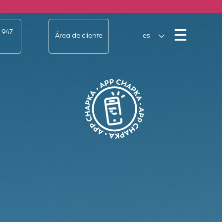
Men
☰
 947
Área de cliente
es