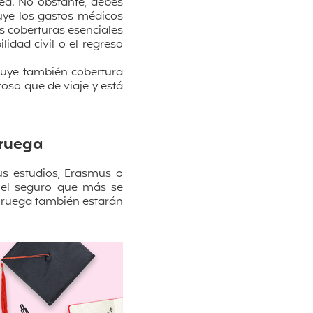
pea. No obstante, debes
uye los gastos médicos
as coberturas esenciales
idad civil o el regreso
cluye también cobertura
so que de viaje y está
oruega
s estudios, Erasmus o
 el seguro que más se
oruega también estarán