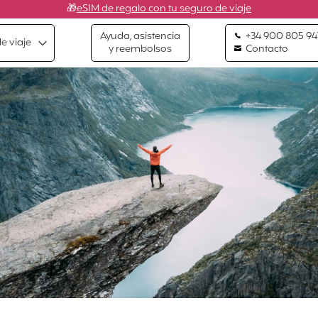
🎁
eSIM de regalo con tu seguro de viaje
Ayuda, asistencia
+34 900 805 94
e viaje
y reembolsos
Contacto