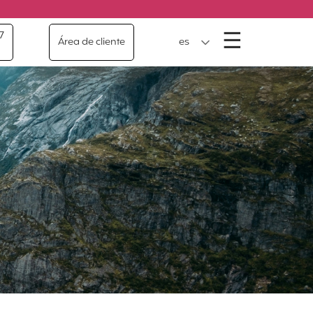
Menú
☰
7
Área de cliente
es