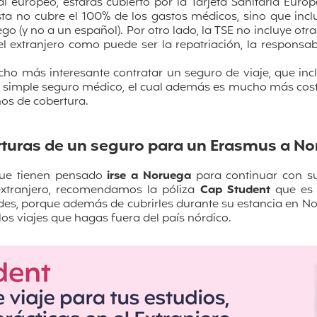
al europeo, estarás cubierto por la Tarjeta Sanitaria Euro
ta no cubre el 100% de los gastos médicos, sino que incl
go (y no a un español). Por otro lado, la TSE no incluye otr
l extranjero como puede ser la repatriación, la responsabil
.
cho más interesante contratar un seguro de viaje, que in
 simple seguro médico, el cual además es mucho más costo
nos de cobertura.
turas de un seguro para un Erasmus a N
que tienen pensado
irse a Noruega
para continuar con su
extranjero, recomendamos la póliza
Cap Student
que es
des, porque además de cubrirles durante su estancia en N
los viajes que hagas fuera del país nórdico.