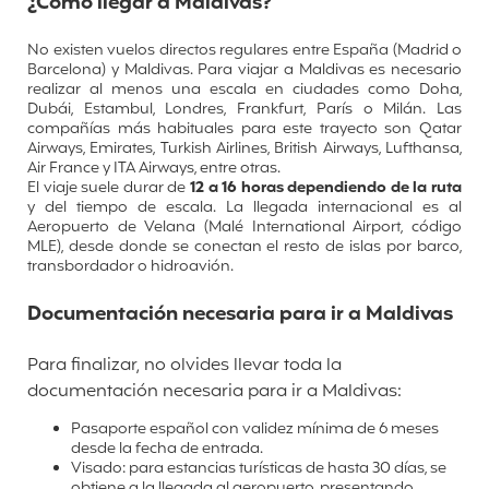
¿Cómo llegar a Maldivas?
No existen vuelos directos regulares entre España (Madrid o
Barcelona) y Maldivas. Para viajar a Maldivas es necesario
realizar al menos una escala en ciudades como Doha,
Dubái, Estambul, Londres, Frankfurt, París o Milán. Las
compañías más habituales para este trayecto son Qatar
Airways, Emirates, Turkish Airlines, British Airways, Lufthansa,
Air France y ITA Airways, entre otras.
El viaje suele durar de
12 a 16 horas dependiendo de la ruta
y del tiempo de escala. La llegada internacional es al
Aeropuerto de Velana (Malé International Airport, código
MLE), desde donde se conectan el resto de islas por barco,
transbordador o hidroavión.
Documentación necesaria para ir a Maldivas
Para finalizar, no olvides llevar toda la
documentación necesaria para ir a Maldivas:
Pasaporte español con validez mínima de 6 meses
desde la fecha de entrada.
Visado: para estancias turísticas de hasta 30 días, se
obtiene a la llegada al aeropuerto, presentando