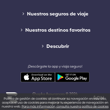
Enlaces
Nuestros seguros de viaje
Seguro de corta estancia
Nuestros destinos favoritos
Seguro de larga estancia
Seguro de viaje Work and Holiday Australia
Descubrir
Seguro Working Holiday
Seguro de viaje a Estados Unidos
Blog
Seguro para estudiantes
¡Descárgate la app y viaja seguro!
Seguro de viaje a Tailandia
Contacto
Seguro de viaje para expatriados
Seguro de viaje a Marruecos
Colaboradores y afiliados
Seguro de viaje para voluntariado
Seguro de viaje a Japón
Chapka Assurances © 2026
¿Quiénes somos?
– All rights reserved.
Política de gestión de cookies: al continuar su navegación en este sitio,
Seguro de cancelación
aceptas el uso de cookies para mejorar tu experiencia de navegación en
Photo credit @melly_ba
Seguro de viaje a Bali
nuestra web.
Para más información, consulta nuestra política de cookies
Powered by Aon