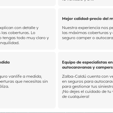
Mejor calidad-precio del 
xplican con detalle y
Nuestra experiencia nos p
 las coberturas. Lo
las máximas coberturas y a
o tengas todo muy claro y
seguro camper o autocar
anquilidad.
edida
Equipo de especialistas en
autocaravanas y campers
uro vanlife a medida,
Zalba-Caldú cuenta con v
berturas que necesitas sin
en seguros para autocara
óliza.
para gestionar tus siniest
¡No dejes el cuidado de t
de cualquiera!