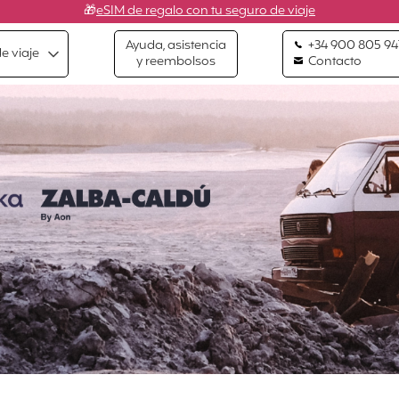
🎁
eSIM de regalo con tu seguro de viaje
Ayuda, asistencia
+34 900 805 94
e viaje
y reembolsos
Contacto