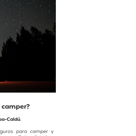
o camper?
lba-Caldú
.
seguros para camper y