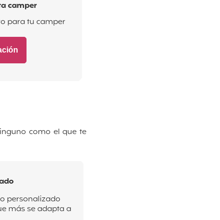
ta camper
ro para tu camper
ación
ninguno como el que te
zado
to personalizado
que más se adapta a