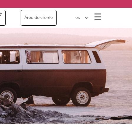
Menú
☰
7
Área de cliente
es