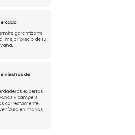
mercado
ermite garantizarte
l mejor precio de tu
avana.
 siniestros de
erdaderos expertos
vanas y campers
ros correctamente.
u vehículo en manos