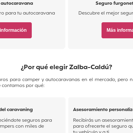
 autocaravana
Seguro furgone
ro para tu autocaravana
Descubre el mejor segu
información
Más inform
¿Por qué elegir Zalba-Caldú?
uros para camper y autocaravanas en el mercado, pero 
te contamos por qué:
del caravaning
Asesoramiento personali
eciéndote seguros para
Recibirás un asesoramien
mpers con miles de
para ofrecerte el seguro 
tu vehículo y a ti.