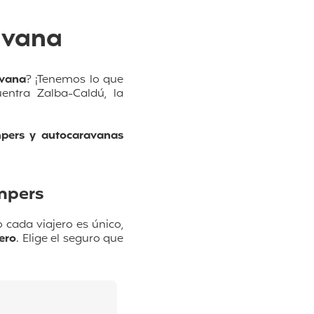
avana
avana
? ¡Tenemos lo que
uentra
Zalba-Caldú
, la
pers y autocaravanas
mpers
cada viajero es único,
ero
. Elige el seguro que