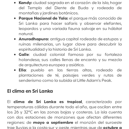
Kandy:
ciudad sagrada en el corazón de la isla, hogar
del Templo del Diente de Buda y rodeada de
montañas y jardines botánicos.
Parque Nacional de Yala:
el parque más conocido de
Sri Lanka para hacer safaris y observar elefantes,
leopardos y una variada fauna salvaje en su hábitat
natural.
Anuradhapura:
antigua capital rodeada de estupas y
ruinas milenarias, un lugar clave para descubrir la
espiritualidad y la historia de Sri Lanka.
Galle
: ciudad colonial famosa por su fortaleza
holandesa, sus calles llenas de encanto y su mezcla
de arquitectura europea y asiática.
Ella
: pueblo en las tierras altas, rodeado de
plantaciones de té, paisajes verdes y rutas de
senderismo como la subida al Little Adam’s Peak.
El clima en Sri Lanka
El
clima de Sri Lanka es tropical
, caracterizado por
temperaturas cálidas durante todo el año, que oscilan entre
los 26 y 32°C en las zonas bajas y costeras. La isla cuenta
con dos estaciones de monzones que afectan diferentes
regiones: de
mayo a septiembre
el monzón del suroeste
trae lluvias a la costa sur y oeste, mientras que de
octubre a