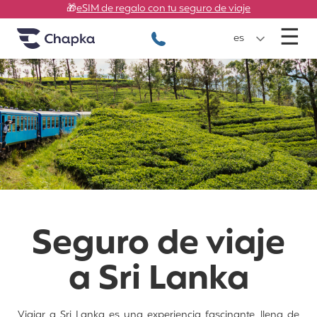
Chapka Seguros de viaje
Ir directamente al contenido
🎁
eSIM de regalo con tu seguro de viaje
M
☰
+34 900 805 947
es
Seguro de viaje
a Sri Lanka
Viajar a Sri Lanka es una experiencia fascinante, llena de