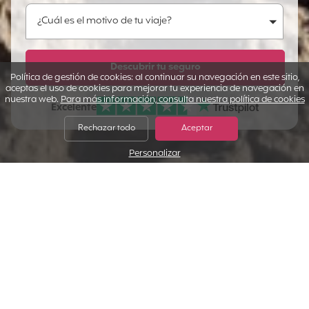
¿Cuál es el motivo de tu viaje?
¿Cuál es el motivo de tu viaje?
¡Cuéntanos más!
Descubrir tu seguro
Política de gestión de cookies: al continuar su navegación en este sitio,
aceptas el uso de cookies para mejorar tu experiencia de navegación en
nuestra web.
Para más información, consulta nuestra política de cookies
Excelente
Nuestras Opiniones Verificadas:
Rechazar todo
Aceptar
Personalizar
Por cierto, ¡no nos hemos presentado!
Te lo contamos todo sobre nuestro trabajo
Negociamos nuestros
Estamos aquí para
seguros
a medida
prestarte asistencia
.