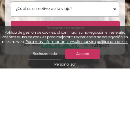
¿Cuál es el motivo de tu viaje?
¿Cuál es el motivo de tu viaje?
¡Cuéntanos más!
Descubrir tu seguro
Política de gestión de cookies: al continuar su navegación en este sitio,
aceptas el uso de cookies para mejorar tu experiencia de navegación en
nuestra web.
Para más información, consulta nuestra política de cookies
Excelente
Nuestras Opiniones Verificadas:
Rechazar todo
Aceptar
Personalizar
Por cierto, ¡no nos hemos presentado!
Te lo contamos todo sobre nuestro trabajo
Negociamos nuestros
Estamos aquí para
seguros
a medida
prestarte asistencia
.