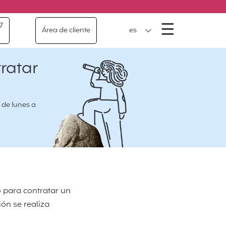
Menú
☰
7
Área de cliente
es
ratar
 de lunes a
o para contratar un
ón se realiza