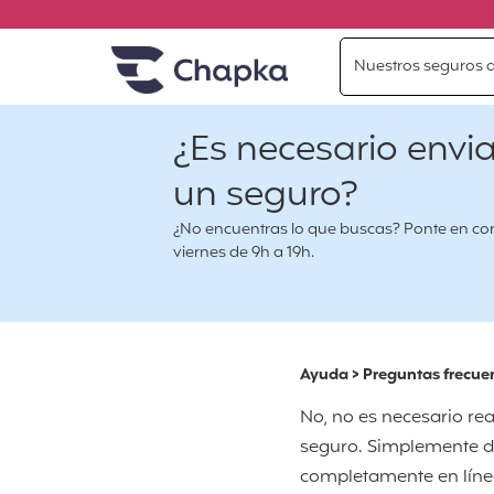
Chapka Seguros de viaje
Ir directamente al contenido
Nuestros seguros d
¿Es necesario envi
un seguro?
¿No encuentras lo que buscas? Ponte en conta
viernes de 9h a 19h.
Ayuda
>
Preguntas frecue
No, no es necesario rea
seguro. Simplemente de
completamente en línea