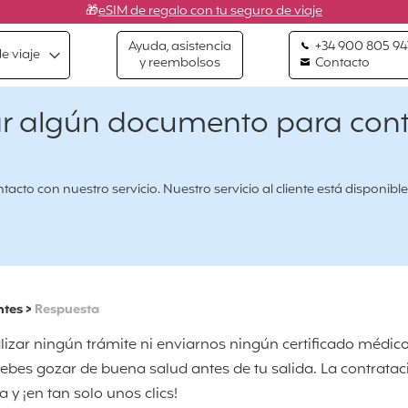
🎁
eSIM de regalo con tu seguro de viaje
Ayuda, asistencia
+34 900 805 94
e viaje
y reembolsos
Contacto
ar algún documento para cont
cto con nuestro servicio. Nuestro servicio al cliente está disponible
ntes
>
Respuesta
lizar ningún trámite ni enviarnos ningún certificado médic
bes gozar de buena salud antes de tu salida. La contrataci
 y ¡en tan solo unos clics!