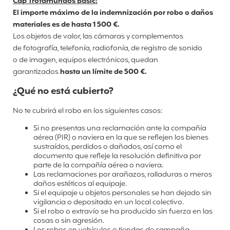
Cap Trotamundos Basic:
El importe máximo de la indemnización por robo o daños
materiales es de hasta 1 500 €.
Los objetos de valor, las cámaras y complementos
de
fotografía, telefonía, radiofonía, de registro de sonido
o
de imagen, equipos electrónicos,
quedan
garantizados
hasta un límite de 500 €.
¿Qué no está cubierto?
No te cubrirá el robo en los siguientes casos:
Si no presentas una reclamación ante la compañía
aérea (PIR) o naviera en la que se reflejen los bienes
sustraídos, perdidos o dañados, así como el
documento que refleje la resolución definitiva por
parte de la compañía aérea o naviera.
Las reclamaciones por arañazos, ralladuras o meros
daños estéticos al equipaje.
Si el equipaje u objetos personales se han dejado sin
vigilancia o depositado en un local colectivo.
Si el robo o extravío se ha producido sin fuerza en las
cosas o sin agresión.