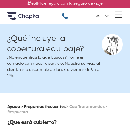
Chapka Seguros de viaje
Ir directamente al contenido
🎁
eSIM de regalo con tu seguro de viaje
M
☰
+34 900 805 947
es
¿Qué incluye la
cobertura equipaje?
¿No encuentras lo que buscas? Ponte en
contacto con nuestro servicio. Nuestro servicio al
cliente está disponible de lunes a viernes de 9h a
19h.
Ayuda
>
Preguntas frecuentes
>
Cap Trotamundos
>
Respuesta
¿Qué está cubierto?