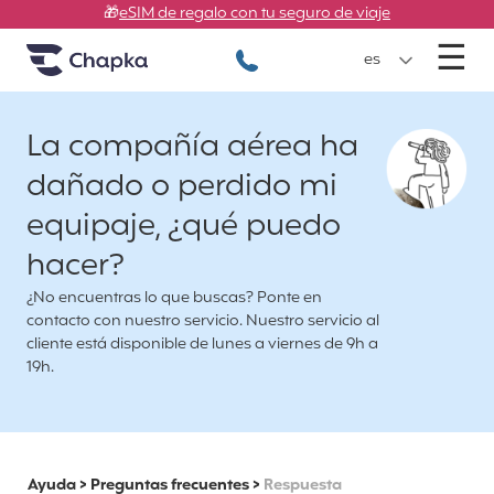
Chapka Seguros de viaje
Ir directamente al contenido
🎁
eSIM de regalo con tu seguro de viaje
M
☰
+34 900 805 947
es
La compañía aérea ha
dañado o perdido mi
equipaje, ¿qué puedo
hacer?
¿No encuentras lo que buscas? Ponte en
contacto con nuestro servicio. Nuestro servicio al
cliente está disponible de lunes a viernes de 9h a
19h.
Ayuda
>
Preguntas frecuentes
>
Respuesta